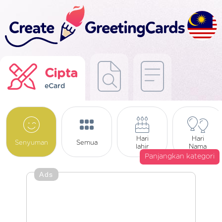
Cipta
eCard
Hari
Hari
Senyuman
Semua
lahir
Nama
Panjangkan kategori
Ads