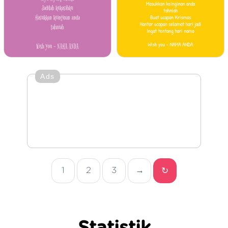
Ads
1
2
3
→
↻