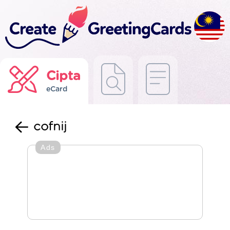
Cipta
eCard
cofnij
Ads