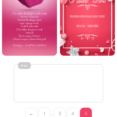
Ads
←
1
3
4
5
...