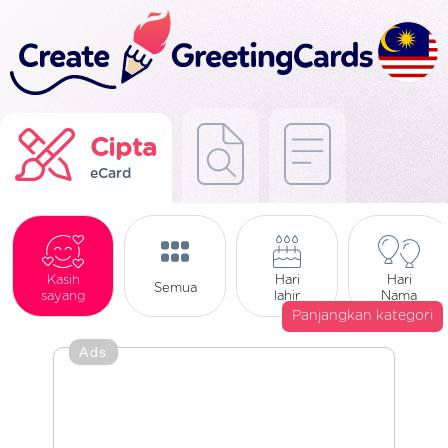
Cipta
eCard
Kasih
Hari
Hari
Semua
sayang
lahir
Nama
Panjangkan kategori
Ads