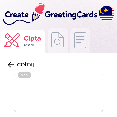
Cipta
eCard
cofnij
Ads