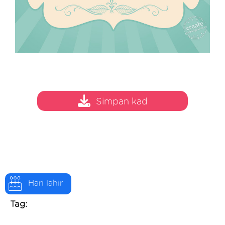
Simpan kad
Hari lahir
Tag: