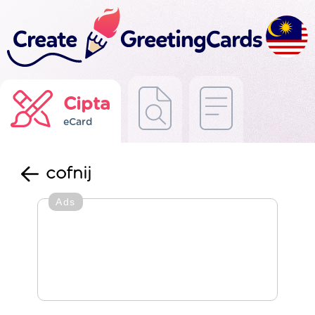
Cipta
eCard
cofnij
Ads