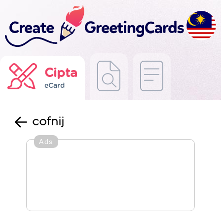
Cipta
eCard
cofnij
Ads