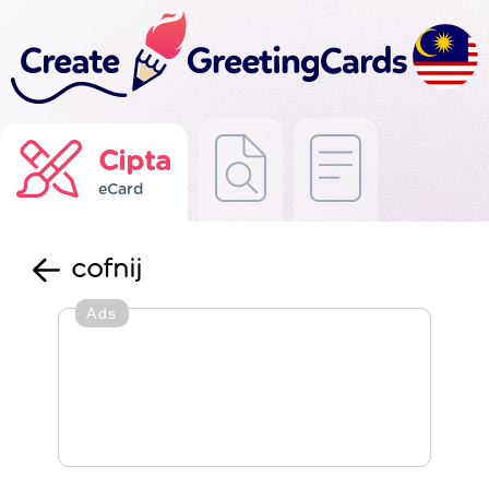
Cipta
eCard
cofnij
Ads