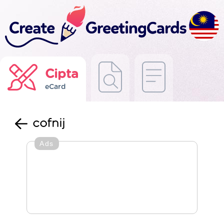
Cipta
eCard
cofnij
Ads