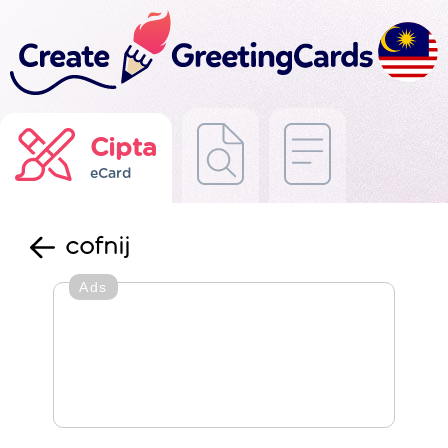
Cipta
eCard
cofnij
Ads