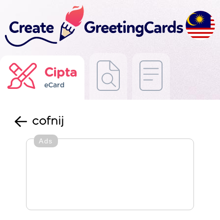
Cipta
eCard
cofnij
Ads