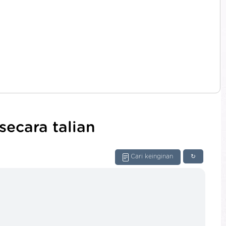
ecara talian
Cari keinginan
↻