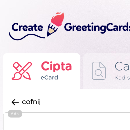
Cipta
Ca
eCard
Kad s
cofnij
Ads