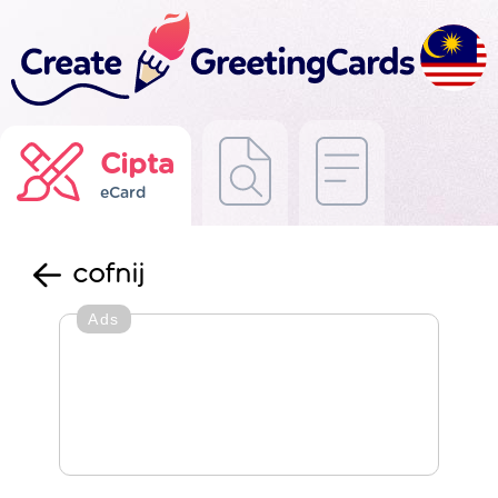
Cipta
eCard
cofnij
Ads