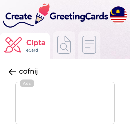
Cipta
eCard
cofnij
Ads