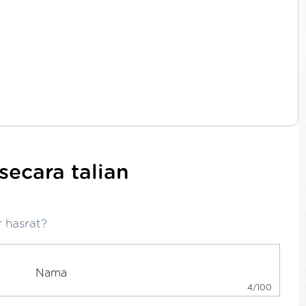
ecara talian
 hasrat?
4/100