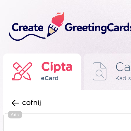
Cipta
Ca
eCard
Kad s
cofnij
Ads