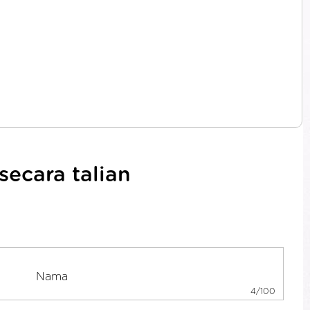
ecara talian
4/100