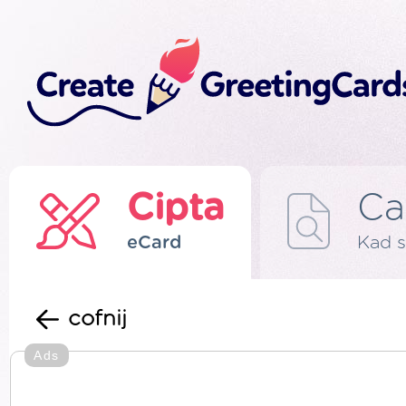
Cipta
Ca
eCard
Kad s
cofnij
Ads