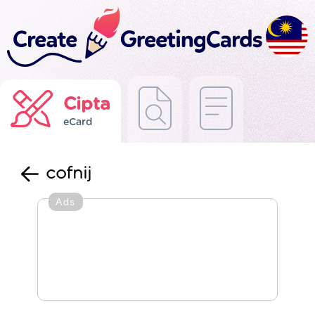
Cipta
eCard
cofnij
Ads